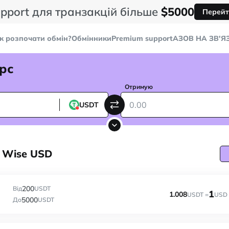
pport для транзакцій більше
$5000
Перейт
к розпочати обмін?
Обмінники
Premium support
AЗОВ НА ЗВ'Я
рс
Отримую
USDT
а Wise USD
200
Від
USDT
1
1.008
USDT =
USD
5000
До
USDT