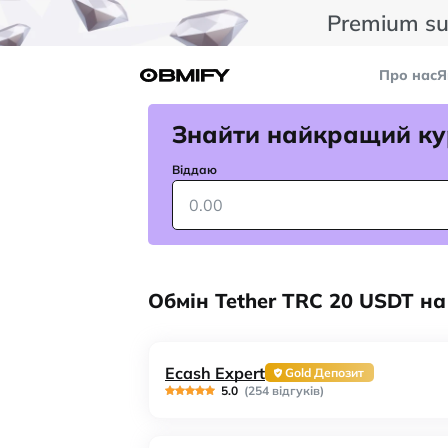
Premium su
Про нас
Я
Знайти найкращий ку
Віддаю
Обмін Tether TRC 20 USDT н
Ecash Expert
Gold Депозит
5.0
(254 відгуків)