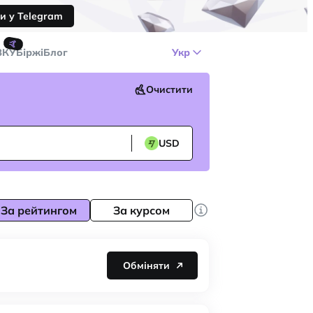
и у Telegram
🤙
ЗКУ
Біржі
Блог
Укр
Очистити
USD
За рейтингом
За курсом
Обміняти