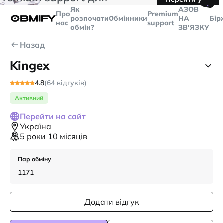
🤙
транзакцій більше
$5000
Telegram
Як
AЗОВ
Про
Premium
розпочати
Обмінники
НА
Бір
нас
support
обмін?
ЗВ'ЯЗКУ
Назад
Kingex
4.8
(64 відгуків)
Активний
Перейти на сайт
Україна
5 роки 10 місяців
Пар обміну
1171
Додати відгук