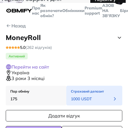
🤙
транзакцій більше
$5000
Telegram
Як
AЗОВ
Про
Premium
розпочати
Обмінники
НА
Бір
нас
support
обмін?
ЗВ'ЯЗКУ
Назад
MoneyRoll
5.0
(262 відгуків)
Активний
Перейти на сайт
Україна
3 роки 3 місяці
Пар обміну
Страховий депозит
175
1000 USDT
Додати відгук