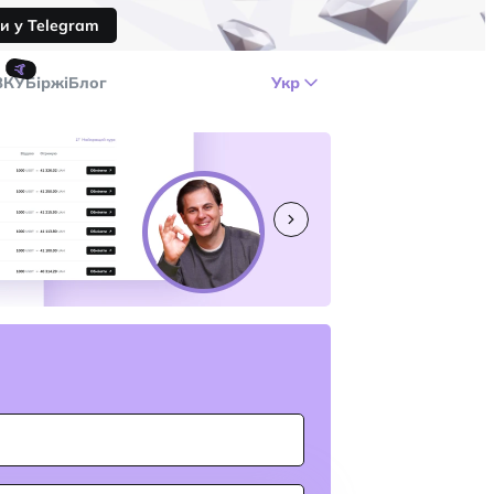
и у Telegram
🤙
ЗКУ
Біржі
Блог
Укр