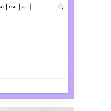
AH
USD
+8
DT