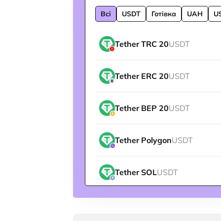
Всі
USDT
Готівка
UAH
U
Tether TRC 20
USDT
Tether ERC 20
USDT
Tether BEP 20
USDT
Tether Polygon
USDT
Tether SOL
USDT
Tether ARBITRUM
USDT