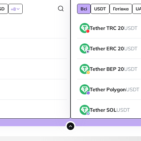
SD
Всі
USDT
Готівка
U
+8
Tether TRC 20
USDT
Tether ERC 20
USDT
Tether BEP 20
USDT
Tether Polygon
USDT
Tether SOL
USDT
Tether ARBITRUM
US