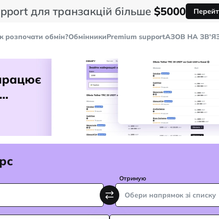
pport для транзакцій більше
$5000
Перейт
к розпочати обмін?
Обмінники
Premium support
AЗОВ НА ЗВ'Я
рс
Отримую
Обери напрямок зі списку