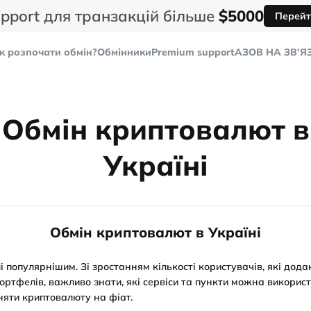
pport для транзакцій більше
$5000
Перейт
к розпочати обмін?
Обмінники
Premium support
AЗОВ НА ЗВ'Я
Обмін криптовалют в
Україні
Обмін криптовалют в Україні
 популярнішим. Зі зростанням кількості користувачів, які додаю
 портфелів, важливо знати, які сервіси та пункти можна викорис
іняти криптовалюту на фіат.