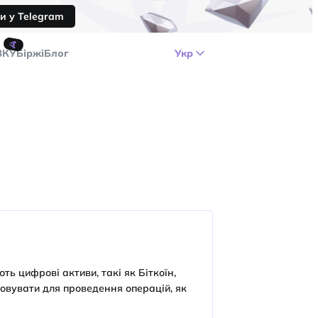
и у Telegram
🤙
ЗКУ
Біржі
Блог
Укр
ть цифрові активи, такі як Біткоїн,
товувати для проведення операцій, як