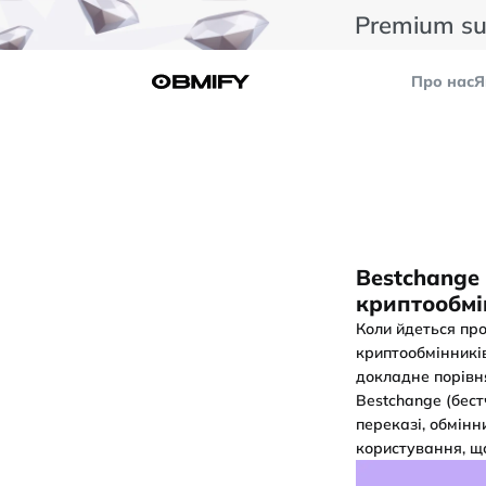
Premium su
Про нас
Я
Bestchange
криптообмі
Коли йдеться про
криптообмінників
докладне порівн
Bestchange (бест
переказі, обмінн
користування, що