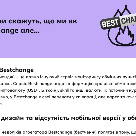
 Bestchange
чендж) – це давно існуючий сервіс моніторингу обмінних пункт
валют. Сервіс Bestchange надає інформацію про різні обмінник
иптовалюту (USDT, Біткоїн), skrill та інші валюти, їх поточний кур
вно, у Bestchange є свої переваги у співпраці, але варто також
и:
дизайн та відсутність мобільної версії у о
 недоліків агрегатора Bestchange (бестченж) полягає в тому, щ