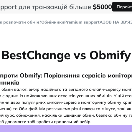
pport для транзакцій більше
$5000
Перейт
к розпочати обмін?
Обмінники
Premium support
AЗОВ НА ЗВ'Я
BestChange vs Obmify
 проти Obmify: Порівняння сервісів моніто
нників
 обмін валют, вибір надійного та вигідного онлайн-сервісу мон
 є одним із найважливіших аспектів успішних обмінів. У цій ст
яння двох популярних онлайн-сервісів моніторингу обміну кри
ченж) та Обміфай. Ми розглянемо різні плюси та мінуси, такі як 
ий курс, обмеження, наскільки швидкий обмін, безпека обміну т
б допомогти тобі зробити правильний вибір.