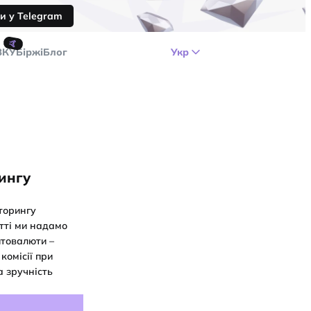
и у Telegram
🤙
ЗКУ
Біржі
Блог
Укр
рингу
іторингу
атті ми надамо
птовалюти –
комісії при
а зручність