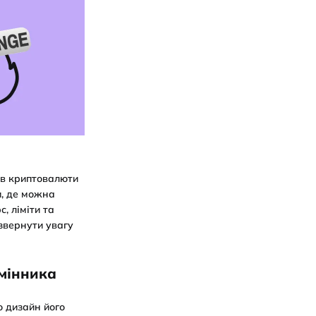
ів криптовалюти
и, де можна
с, ліміти та
 звернути увагу
бмінника
о дизайн його