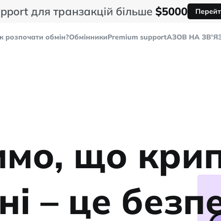
pport для транзакцій більше
$5000
Перейт
к розпочати обмін?
Обмінники
Premium support
AЗОВ НА ЗВ'Я
мо, що кри
ні – це безп