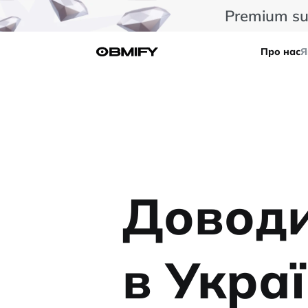
Premium su
Про нас
Я
Доводи
в Украї