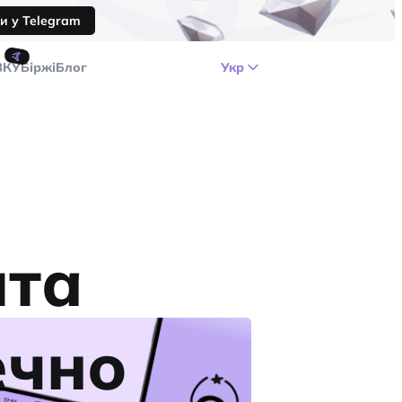
и у Telegram
🤙
ЗКУ
Біржі
Блог
Укр
пта
ечно