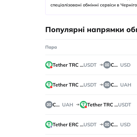
спеціалізовані обмінні сервіси в Черніго
Популярні напрямки обм
Пара
Tether TRC 20
USDT
Cash
USD
Tether TRC 20
USDT
Cash
UAH
Cash
UAH
Tether TRC 20
USDT
Tether ERC 20
USDT
Cash
USD