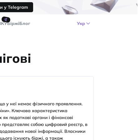
и у Telegram
🤙
ЗКУ
Біржі
Блог
Укр
ігові
що у неї немає фізичного проявлення.
оіни». Ключова характеристика
 як податкові органи і фінансові
о представляє собою цифровий реєстр, в
 додавання нової інформації. Власники
цього існують біржі, а також