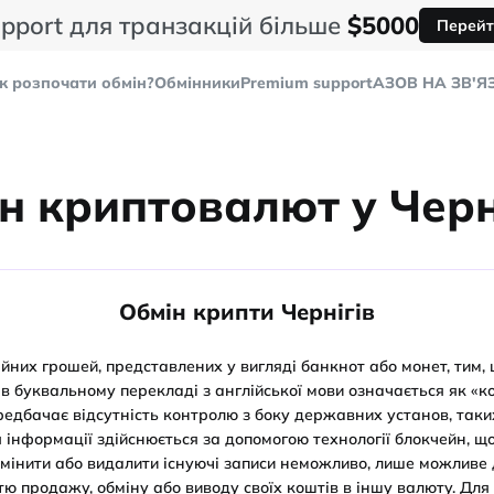
pport для транзакцій більше
$5000
Перейт
к розпочати обмін?
Обмінники
Premium support
AЗОВ НА ЗВ'Я
н криптовалют у Черн
Обмін крипти Чернігів
йних грошей, представлених у вигляді банкнот або монет, тим, 
 в буквальному перекладі з англійської мови означається як «к
едбачає відсутність контролю з боку державних установ, таких
 інформації здійснюється за допомогою технології блокчейн, щ
 Змінити або видалити існуючі записи неможливо, лише можливе
тю продажу, обміну або виводу своїх коштів в іншу валюту. Для 