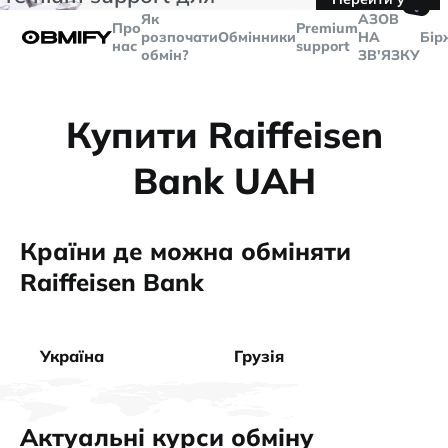
🤙
транзакцій більше
$5000
Telegram
Як
AЗОВ
Про
Premium
розпочати
Обмінники
НА
Бір
нас
support
обмін?
ЗВ'ЯЗКУ
Купити Raiffeisen
Bank UAH
Країни де можна обміняти
Raiffeisen Bank
Україна
Грузія
Актуальні курси обміну