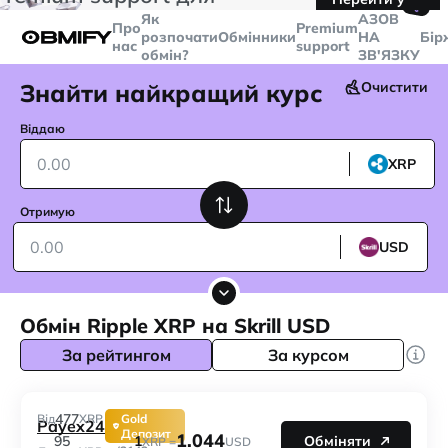
🤙
транзакцій більше
$5000
Telegram
Як
AЗОВ
Про
Premium
розпочати
Обмінники
НА
Бір
нас
support
обмін?
ЗВ'ЯЗКУ
Знайти найкращий курс
Очистити
Віддаю
XRP
Отримую
USD
Обмін Ripple XRP на Skrill USD
За рейтингом
За курсом
477
Від
XRP
Gold
Payex24
Депозит
1.044
1
95
Обміняти
XRP =
USD