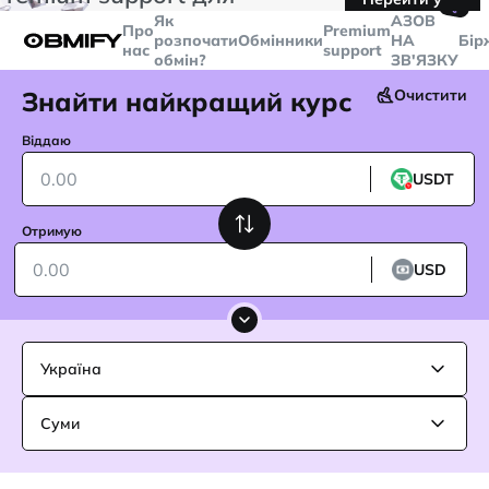
🤙
транзакцій більше
$5000
Telegram
Як
AЗОВ
Про
Premium
розпочати
Обмінники
НА
Бір
нас
support
обмін?
ЗВ'ЯЗКУ
Знайти найкращий курс
Очистити
Віддаю
USDT
Отримую
USD
Україна
Суми