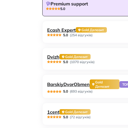
Premium support
5.0
Ecash Expert
Gold Депозит
5.0
(254 відгуків)
Dvizh
Gold Депозит
5.0
(1070 відгуків)
Gold
BarskiyDvorObmen
TO
Депозит
5.0
(693 відгуків)
1cent
Gold Депозит
5.0
(72 відгуків)