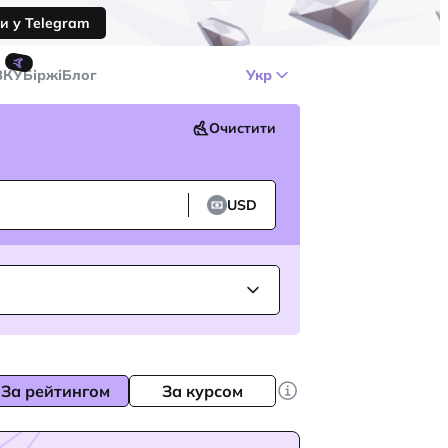
и у Telegram
🤙
ЗКУ
Біржі
Блог
Укр
Очистити
USD
За рейтингом
За курсом