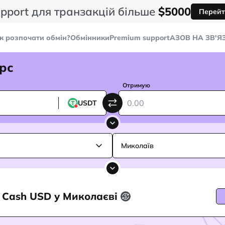
pport для транзакцій більше
$5000
Перейт
к розпочати обмін?
Обмінники
Premium support
AЗОВ НА ЗВ'Я
рс
Отримую
USDT
Миколаїв
а Cash USD у Миколаєві