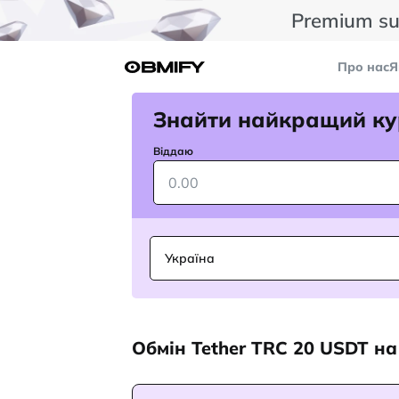
Premium su
Про нас
Я
Знайти найкращий ку
Віддаю
Україна
Обмін Tether TRC 20 USDT н