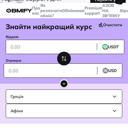
🤙
транзакцій більше
$5000
Telegram
Як
AЗОВ
Про
Premium
розпочати
Обмінники
НА
Бір
нас
support
обмін?
ЗВ'ЯЗКУ
Знайти найкращий курс
Очистити
Віддаю
USDT
Отримую
USD
Греція
Афіни