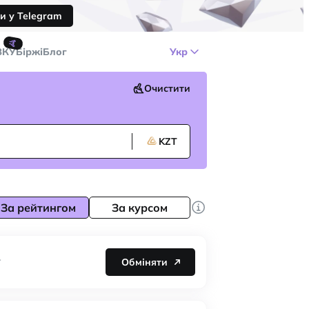
и у Telegram
🤙
ЗКУ
Біржі
Блог
Укр
Очистити
KZT
За рейтингом
За курсом
Обміняти
T