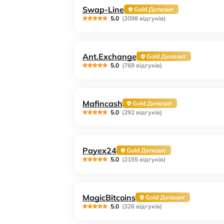
Swap-Line
Gold Депозит
5.0
(2098 відгуків)
Ant.Exchange
Gold Депозит
5.0
(769 відгуків)
Mafincash
Gold Депозит
5.0
(292 відгуків)
Payex24
Gold Депозит
5.0
(2155 відгуків)
MagicBitcoins
Gold Депозит
5.0
(326 відгуків)