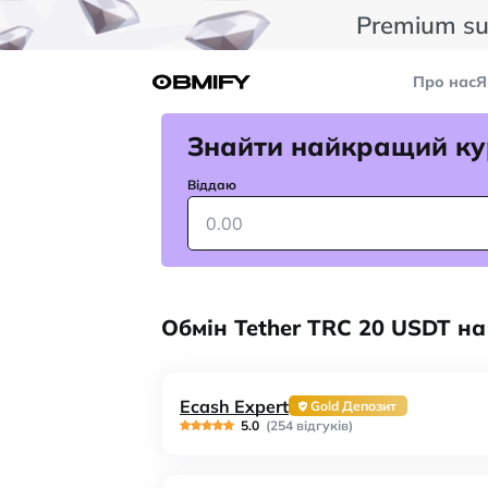
Premium su
Про нас
Я
Знайти найкращий ку
Віддаю
Обмін Tether TRC 20 USDT на 
Ecash Expert
Gold Депозит
5.0
(254 відгуків)