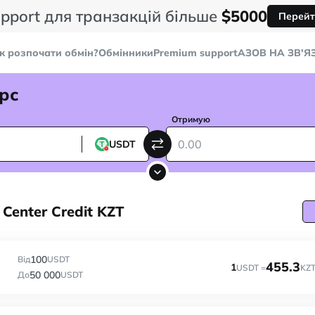
pport для транзакцій більше
$5000
Перейт
к розпочати обмін?
Обмінники
Premium support
AЗОВ НА ЗВ'Я
рс
Отримую
USDT
Center Credit KZT
100
Від
USDT
455.3
1
USDT =
KZ
50 000
До
USDT