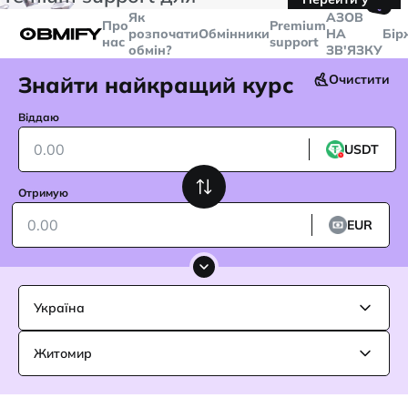
🤙
транзакцій більше
$5000
Telegram
Як
AЗОВ
Про
Premium
розпочати
Обмінники
НА
Бір
нас
support
обмін?
ЗВ'ЯЗКУ
Знайти найкращий курс
Очистити
Віддаю
USDT
Отримую
EUR
Україна
Житомир