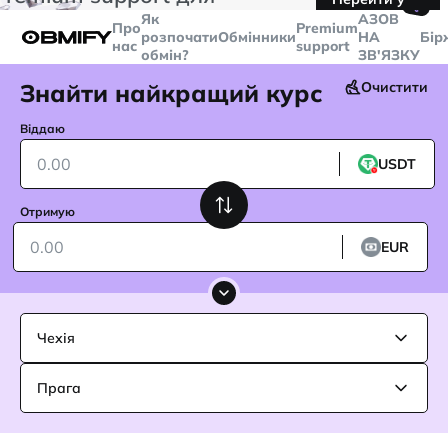
🤙
транзакцій більше
$5000
Telegram
Як
AЗОВ
Про
Premium
розпочати
Обмінники
НА
Бір
нас
support
обмін?
ЗВ'ЯЗКУ
Знайти найкращий курс
Очистити
Віддаю
USDT
Отримую
EUR
Чехія
Прага