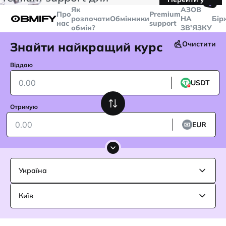
🤙
транзакцій більше
$5000
Telegram
Як
AЗОВ
Про
Premium
розпочати
Обмінники
НА
Бір
нас
support
обмін?
ЗВ'ЯЗКУ
Знайти найкращий курс
Очистити
Віддаю
USDT
Отримую
EUR
Україна
Київ