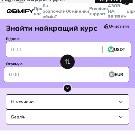
🤙
транзакцій більше
$5000
Telegram
Як
AЗОВ
Про
Premium
розпочати
Обмінники
НА
Бір
нас
support
обмін?
ЗВ'ЯЗКУ
Знайти найкращий курс
Очистити
Віддаю
USDT
Отримую
EUR
Німеччина
Берлін