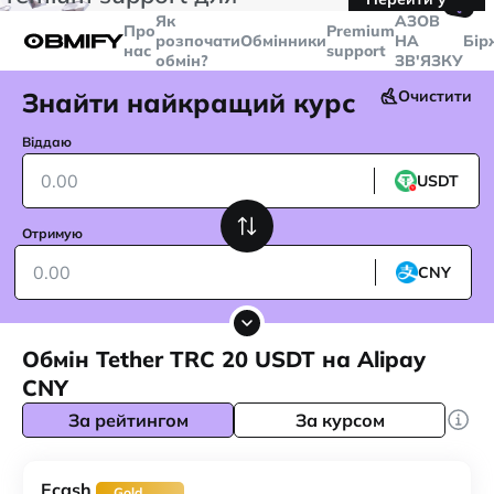
🤙
транзакцій більше
$5000
Telegram
Як
AЗОВ
Про
Premium
розпочати
Обмінники
НА
Бір
нас
support
обмін?
ЗВ'ЯЗКУ
Знайти найкращий курс
Очистити
Віддаю
USDT
Отримую
CNY
Обмін Tether TRC 20 USDT на Alipay
CNY
За рейтингом
За курсом
Ecash
Gold