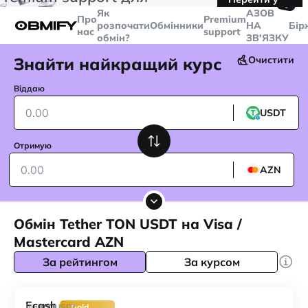
🤙
транзакцій більше
$5000
Telegram
Як
AЗОВ
Про
Premium
розпочати
Обмінники
НА
Бір
нас
support
обмін?
ЗВ'ЯЗКУ
Знайти найкращий курс
Очистити
Віддаю
USDT
Отримую
AZN
Обмін Tether TON USDT на Visa /
Mastercard AZN
За рейтингом
За курсом
Ecash
100
Від
USDT
Gold