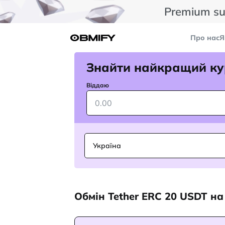
Premium su
Про нас
Я
Знайти найкращий ку
Віддаю
Україна
Обмін Tether ERC 20 USDT н