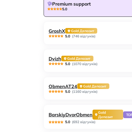
Premium support
5.0
GroshX
Gold Депозит
5.0
(746 відгуків)
Dvizh
Gold Депозит
5.0
(1070 відгуків)
ObmenAT24
Gold Депозит
5.0
(1160 відгуків)
Gold
BarskiyDvorObmen
TO
Депозит
5.0
(692 відгуків)