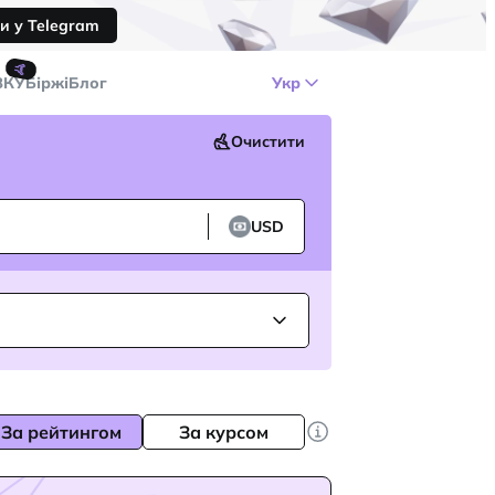
и у Telegram
🤙
ЗКУ
Біржі
Блог
Укр
Очистити
USD
За рейтингом
За курсом