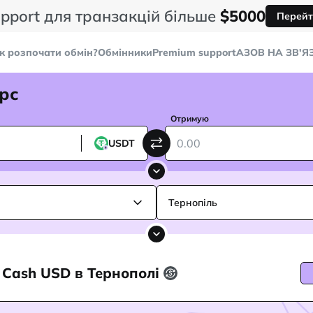
pport для транзакцій більше
$5000
Перейт
к розпочати обмін?
Обмінники
Premium support
AЗОВ НА ЗВ'Я
рс
Отримую
USDT
Тернопіль
а Cash USD в Тернополі