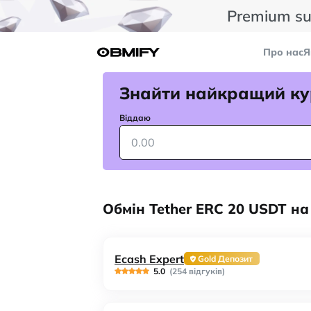
Premium su
Про нас
Я
Знайти найкращий ку
Віддаю
Обмін Tether ERC 20 USDT на 
Ecash Expert
Gold Депозит
5.0
(254 відгуків)