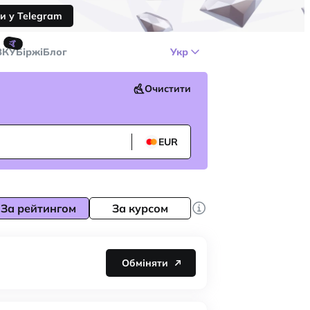
и у Telegram
🤙
ЗКУ
Біржі
Блог
Укр
Очистити
EUR
За рейтингом
За курсом
Обміняти