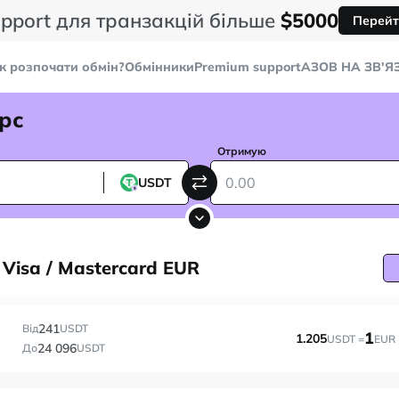
pport для транзакцій більше
$5000
Перейт
к розпочати обмін?
Обмінники
Premium support
AЗОВ НА ЗВ'Я
рс
Отримую
USDT
Visa / Mastercard EUR
241
Від
USDT
1
1.205
USDT =
EUR
24 096
До
USDT