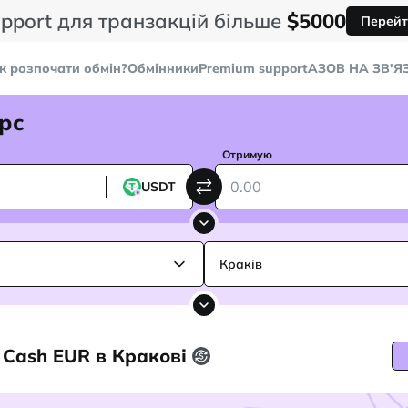
pport для транзакцій більше
$5000
Перейт
к розпочати обмін?
Обмінники
Premium support
AЗОВ НА ЗВ'Я
рс
Отримую
USDT
Краків
 Cash EUR в Кракові