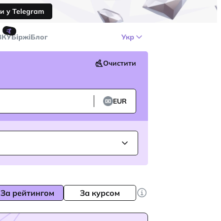
и у Telegram
🤙
ЗКУ
Біржі
Блог
Укр
Очистити
EUR
За рейтингом
За курсом