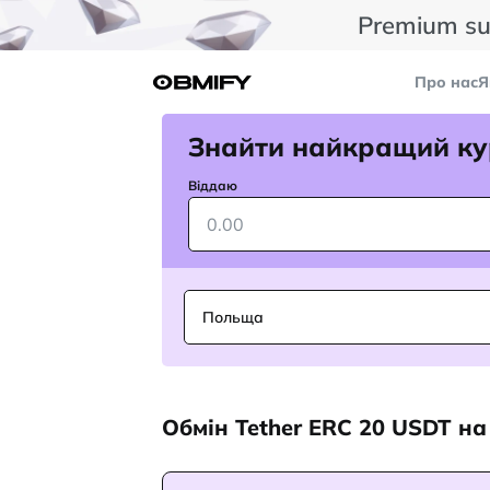
Premium su
Про нас
Я
Знайти найкращий ку
Віддаю
Польща
Обмін Tether ERC 20 USDT на