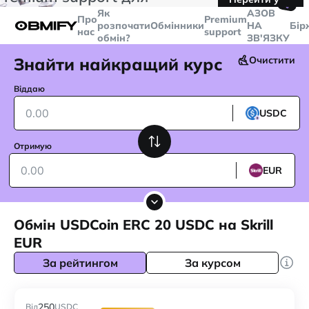
🤙
транзакцій більше
$5000
Telegram
Як
AЗОВ
Про
Premium
розпочати
Обмінники
НА
Бір
нас
support
обмін?
ЗВ'ЯЗКУ
Знайти найкращий курс
Очистити
Віддаю
USDC
Отримую
EUR
Обмін USDCoin ERC 20 USDC на Skrill
EUR
За рейтингом
За курсом
250
Від
USDC