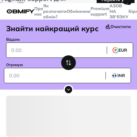
🤙
транзакцій більше
$5000
Telegram
Як
AЗОВ
Про
Premium
розпочати
Обмінники
НА
Бір
нас
support
обмін?
ЗВ'ЯЗКУ
Знайти найкращий курс
Очистити
Віддаю
EUR
Отримую
INR