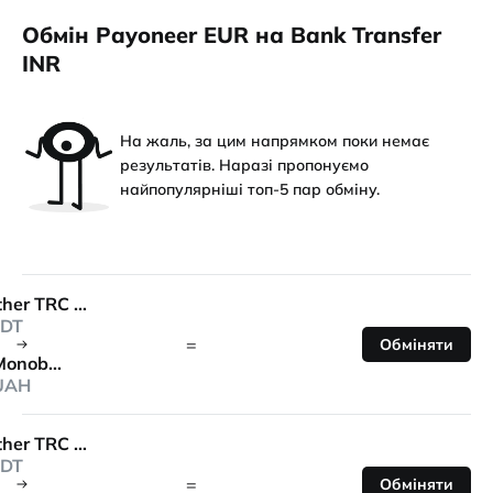
Обмін Payoneer EUR на Bank Transfer
INR
На жаль, за цим напрямком поки немає
результатів. Наразі пропонуємо
найпопулярніші топ-5 пар обміну.
Tether TRC 20
DT
=
Обміняти
Monobank
UAH
Tether TRC 20
DT
=
Обміняти