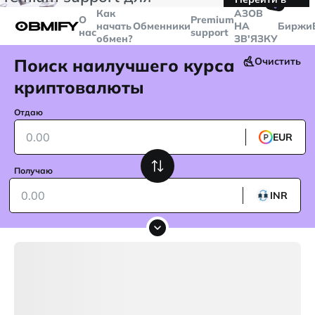
🤙
транзакций больше
$5000
Telegram
Как
AЗОВ
О
Premium
начать
Обменники
НА
Биржи
нас
support
обмен?
ЗВ'ЯЗКУ
Поиск наилучшего курса
Очистить
криптовалюты
Отдаю
EUR
Получаю
INR