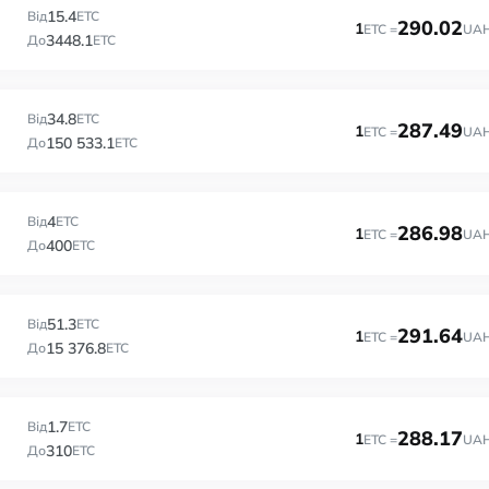
15.4
Від
ETC
290.02
1
ETC =
UA
3448.1
До
ETC
34.8
Від
ETC
287.49
1
ETC =
UA
150 533.1
До
ETC
4
Від
ETC
286.98
1
ETC =
UA
400
До
ETC
51.3
Від
ETC
291.64
1
ETC =
UA
15 376.8
До
ETC
1.7
Від
ETC
288.17
1
ETC =
UA
310
До
ETC