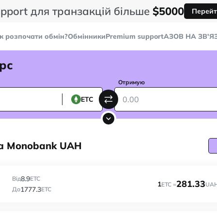
pport для транзакцій більше
$5000
Перейт
к розпочати обмін?
Обмінники
Premium support
AЗОВ НА ЗВ'Я
рс
Отримую
ETC
 на Monobank UAH
8.9
Від
ETC
281.33
1
ETC =
UA
1777.3
До
ETC