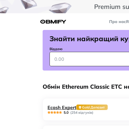
Premium su
Про нас
Я
Знайти найкращий ку
Віддаю
Обмін Ethereum Classic ETC
Ecash Expert
Gold Депозит
5.0
(254 відгуків)