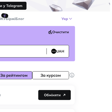
и у Telegram
🤙
ЗКУ
Біржі
Блог
Укр
Очистити
UAH
За рейтингом
За курсом
Обміняти
H