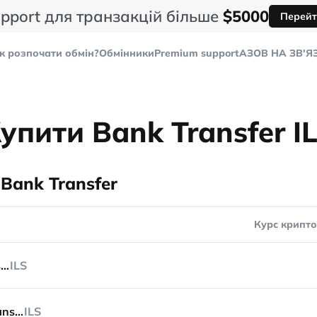
pport для транзакцій більше
$5000
Перейт
к розпочати обмін?
Обмінники
Premium support
AЗОВ НА ЗВ'Я
упити Bank Transfer I
Bank Transfer
Курс крипт
Bank Transfer
ILS
Bank Transfer
ILS