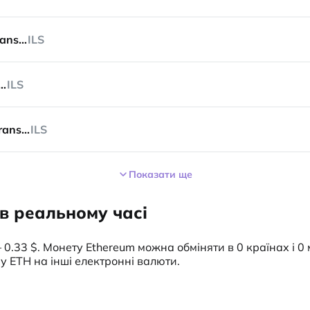
Bank Transfer
ILS
k Transfer
ILS
Bank Transfer
ILS
Показати ще
) в реальному часі
— 0.33 $. Монету Ethereum можна обміняти в 0 країнах і 0 
ну ETH на інші електронні валюти.