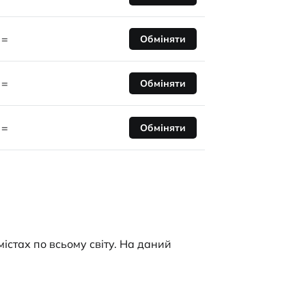
=
Обміняти
=
Обміняти
=
Обміняти
містах по всьому світу. На даний