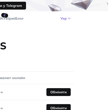
и у Telegram
🤙
ЗКУ
Біржі
Блог
Укр
LS
овалют онлайн
=
Обміняти
=
Обміняти