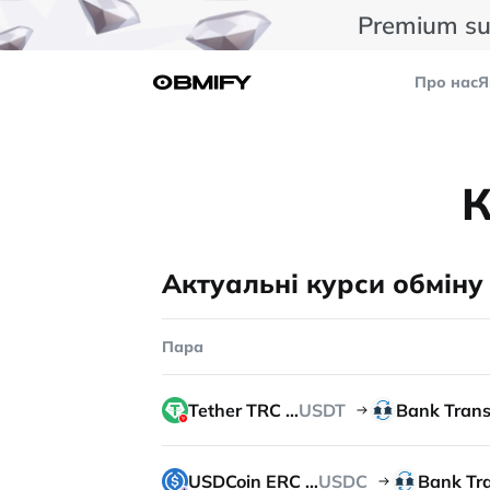
Premium su
Про нас
Я
К
Актуальні курси обміну 
Пара
Tether TRC 20
USDT
USDCoin ERC 20
USDC