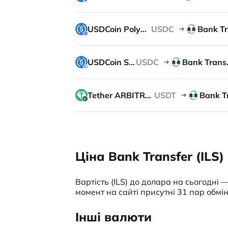
USDCoin Polygon
USDC
USDCoin SOL
USDC
Ban
Tether ARBITRUM
USDT
Ціна Bank Transfer (ILS
Вартість (ILS) до долара на сьогодні 
момент на сайті присутні 31 пар обмі
Інші валюти