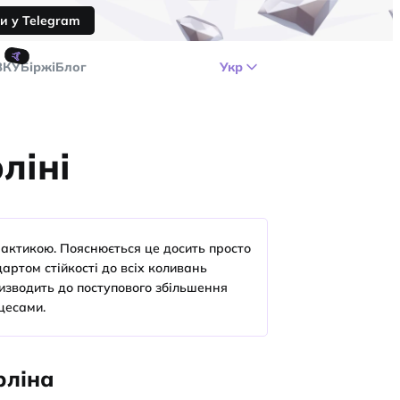
и у Telegram
🤙
ЗКУ
Біржі
Блог
Укр
ліні
рактикою. Пояснюється це досить просто
дартом стійкості до всіх коливань
ризводить до поступового збільшення
цесами.
рліна