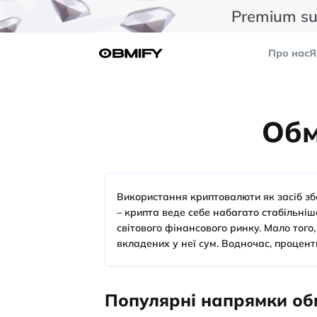
Premium su
Про нас
Я
Обм
Використання криптовалюти як засіб зб
– крипта веде себе набагато стабільніше
світового фінансового ринку. Мало того
вкладених у неї сум. Водночас, процен
Популярні напрямки обм