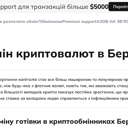
pport для транзакцій більше
$5000
Перейт
к розпочати обмін?
Обмінники
Premium support
AЗОВ НА ЗВ'Я
ін криптовалют в Бер
ерігання капіталів стає все більш поширеною та популярною п
, ніж будь-яка з фіатних валют, навіть тих, які вважають стан
, в більшості випадків крипта показує постійне зростання, що п
тна ставка за вкладами ледве справляється з інфляційними про
іну готівки в криптообмінниках Бе