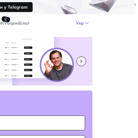
и у Telegram
🤙
ЗКУ
Біржі
Блог
Укр