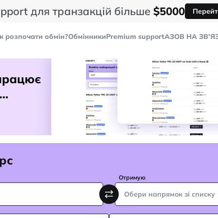
pport для транзакцій більше
$5000
Перейт
к розпочати обмін?
Обмінники
Premium support
AЗОВ НА ЗВ'Я
рс
Отримую
Обери напрямок зі списку