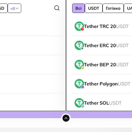
SD
Всі
USDT
Готівка
U
+8
Tether TRC 20
USDT
Tether ERC 20
USDT
Tether BEP 20
USDT
Tether Polygon
USDT
Tether SOL
USDT
Tether ARBITRUM
US