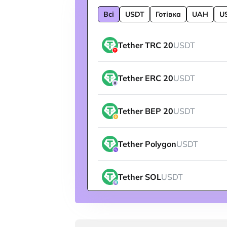
Всі
USDT
Готівка
UAH
U
Tether TRC 20
USDT
Tether ERC 20
USDT
Tether BEP 20
USDT
Tether Polygon
USDT
Tether SOL
USDT
Tether ARBITRUM
USDT