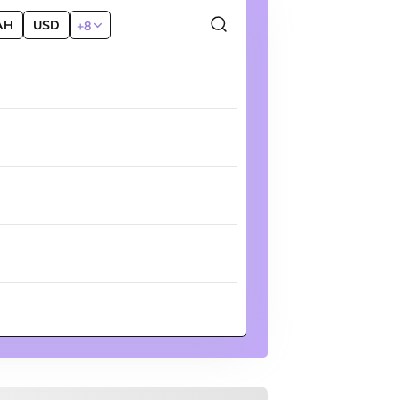
AH
USD
+8
DT