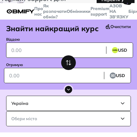
🤙
транзакцій більше
$5000
Telegram
Як
AЗОВ
Про
Premium
розпочати
Обмінники
НА
Бір
нас
support
обмін?
ЗВ'ЯЗКУ
Знайти найкращий курс
Очистити
Віддаю
USD
Отримую
USD
Україна
Обери місто