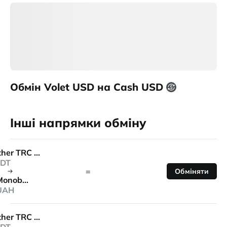
Обмін Volet USD на Cash USD
Інші напрямки обміну
Tether TRC 20
DT
=
Обміняти
Monobank
UAH
Tether TRC 20