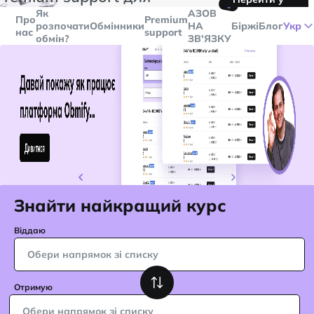
🤙
транзакцій більше
$5000
Telegram
Як
AЗОВ
Про
Premium
розпочати
Обмінники
НА
Біржі
Блог
Укр
нас
support
обмін?
ЗВ'ЯЗКУ
Знайти найкращий курс
Віддаю
Обери напрямок зі списку
Отримую
Обери напрямок зі списку