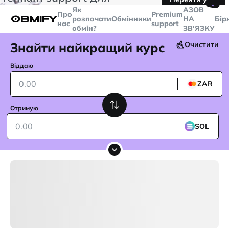
🤙
транзакцій більше
$5000
Telegram
Як
AЗОВ
Про
Premium
розпочати
Обмінники
НА
Бір
нас
support
обмін?
ЗВ'ЯЗКУ
Знайти найкращий курс
Очистити
Віддаю
ZAR
Отримую
SOL