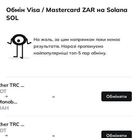
Обмін Visa / Mastercard ZAR на Solana
SOL
На жаль, за цим напрямком поки немає
результатів. Наразі пропонуємо
найпопулярніші топ-5 пар обміну.
Tether TRC 20
DT
=
Обміняти
Monobank
UAH
Tether TRC 20
DT
=
Обміняти