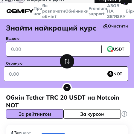
🤙
транзакцій більше
$5000
Telegram
Як
AЗОВ
Про
Premium
розпочати
Обмінники
НА
Бір
нас
support
обмін?
ЗВ'ЯЗКУ
Знайти найкращий курс
Очистити
Віддаю
USDT
Отримую
NOT
Обмін Tether TRC 20 USDT на Notcoin
NOT
За рейтингом
За курсом
13
50
Від
USDT