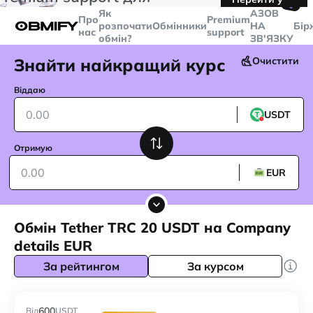
🤙
транзакцій більше
$5000
Telegram
Як
AЗОВ
Про
Premium
розпочати
Обмінники
НА
Бір
нас
support
обмін?
ЗВ'ЯЗКУ
Знайти найкращий курс
Очистити
Віддаю
USDT
Отримую
EUR
Обмін Tether TRC 20 USDT на Company
details EUR
За рейтингом
За курсом
600
Від
USDT