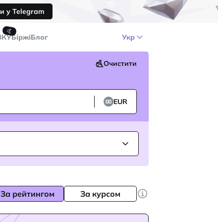
и у Telegram
🤙
ЗКУ
Біржі
Блог
Укр
Очистити
EUR
За рейтингом
За курсом