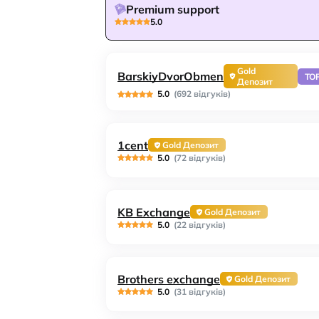
Premium support
5.0
Gold
BarskiyDvorObmen
TO
Депозит
5.0
(692 відгуків)
1cent
Gold Депозит
5.0
(72 відгуків)
KB Exchange
Gold Депозит
5.0
(22 відгуків)
Brothers exchange
Gold Депозит
5.0
(31 відгуків)