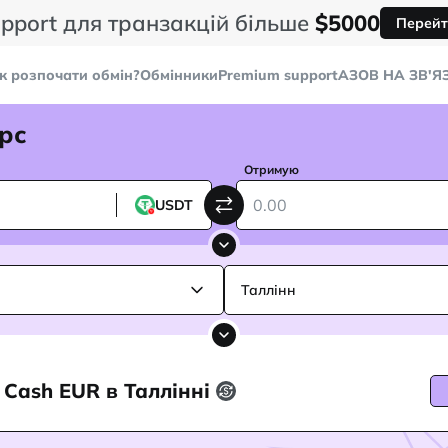
pport для транзакцій більше
$5000
Перейт
к розпочати обмін?
Обмінники
Premium support
AЗОВ НА ЗВ'Я
рс
Отримую
USDT
Таллінн
 Cash EUR в Таллінні