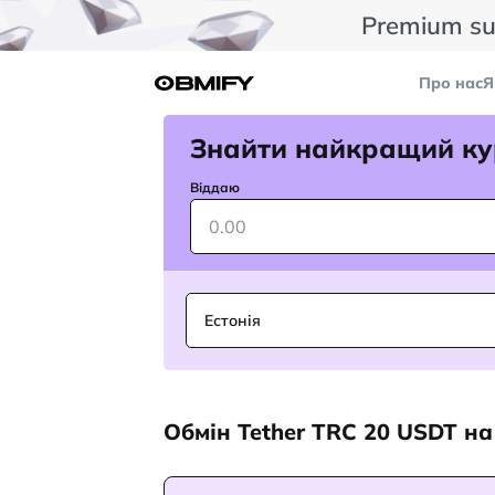
Premium su
Про нас
Я
Знайти найкращий ку
Віддаю
Естонія
Обмін Tether TRC 20 USDT на