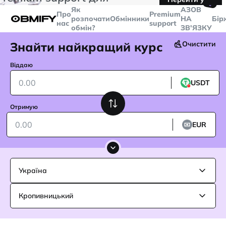
🤙
транзакцій більше
$5000
Telegram
Як
AЗОВ
Про
Premium
розпочати
Обмінники
НА
Бір
нас
support
обмін?
ЗВ'ЯЗКУ
Знайти найкращий курс
Очистити
Віддаю
USDT
Отримую
EUR
Україна
Кропивницький