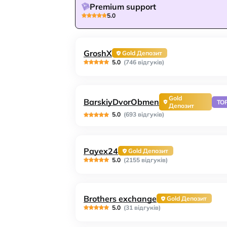
Premium support
5.0
GroshX
Gold Депозит
5.0
(746 відгуків)
Gold
BarskiyDvorObmen
TO
Депозит
5.0
(693 відгуків)
Payex24
Gold Депозит
5.0
(2155 відгуків)
Brothers exchange
Gold Депозит
5.0
(31 відгуків)