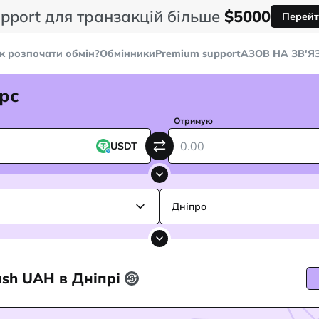
pport для транзакцій більше
$5000
Перейт
к розпочати обмін?
Обмінники
Premium support
AЗОВ НА ЗВ'Я
рс
Отримую
USDT
Дніпро
ash UAH в Дніпрі