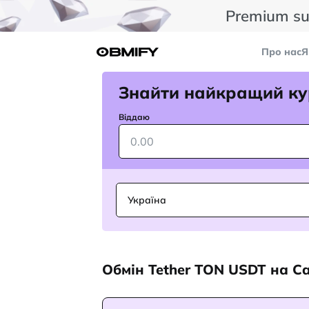
Premium su
Про нас
Я
Знайти найкращий ку
Віддаю
Україна
Обмін Tether TON USDT на C