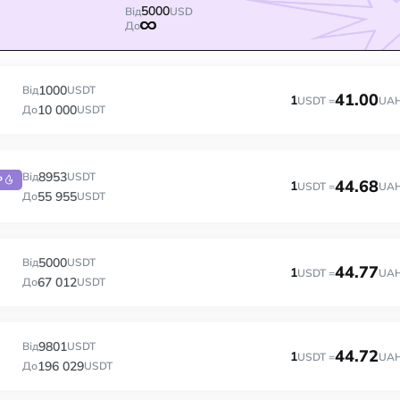
5000
Від
USD
До
1000
Від
USDT
41.00
1
USDT =
UA
10 000
До
USDT
8953
Від
USDT
P
44.68
1
USDT =
UA
55 955
До
USDT
5000
Від
USDT
44.77
1
USDT =
UA
67 012
До
USDT
9801
Від
USDT
44.72
1
USDT =
UA
196 029
До
USDT