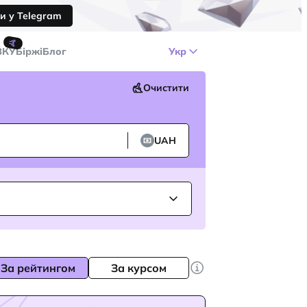
и у Telegram
🤙
ЗКУ
Біржі
Блог
Укр
Очистити
UAH
За рейтингом
За курсом