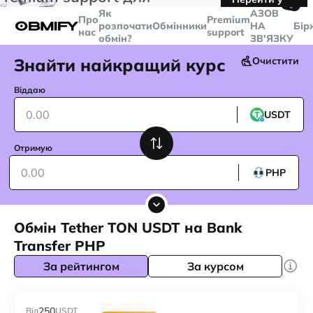
🤙
транзакцій більше
$5000
Telegram
Як
AЗОВ
Про
Premium
розпочати
Обмінники
НА
Бір
нас
support
обмін?
ЗВ'ЯЗКУ
Знайти найкращий курс
Очистити
Віддаю
USDT
Отримую
PHP
Обмін Tether TON USDT на Bank
Transfer PHP
За рейтингом
За курсом
250
Від
USDT