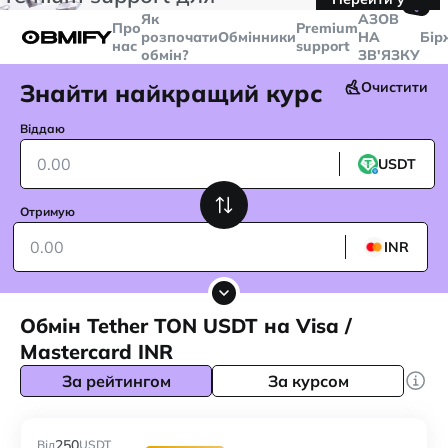
🤙
транзакцій більше
$5000
Telegram
Як
AЗОВ
Про
Premium
розпочати
Обмінники
НА
Бір
нас
support
обмін?
ЗВ'ЯЗКУ
Знайти найкращий курс
Очистити
Віддаю
USDT
Отримую
INR
Обмін Tether TON USDT на Visa /
Mastercard INR
За рейтингом
За курсом
250
Від
USDT