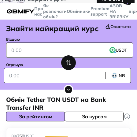
🤙
транзакцій більше
$5000
Telegram
Як
AЗОВ
Про
Premium
розпочати
Обмінники
НА
Бір
нас
support
обмін?
ЗВ'ЯЗКУ
Знайти найкращий курс
Очистити
Віддаю
USDT
Отримую
INR
Обмін Tether TON USDT на Bank
Transfer INR
За рейтингом
За курсом
250
Від
USDT