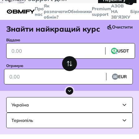
🤙
транзакцій більше
$5000
Telegram
Як
AЗОВ
Про
Premium
розпочати
Обмінники
НА
Бір
нас
support
обмін?
ЗВ'ЯЗКУ
Знайти найкращий курс
Очистити
Віддаю
USDT
Отримую
EUR
Україна
Тернопіль