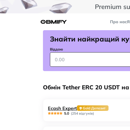
Premium su
Про нас
Я
Знайти найкращий ку
Віддаю
Обмін Tether ERC 20 USDT на
Ecash Expert
Gold Депозит
5.0
(254 відгуків)