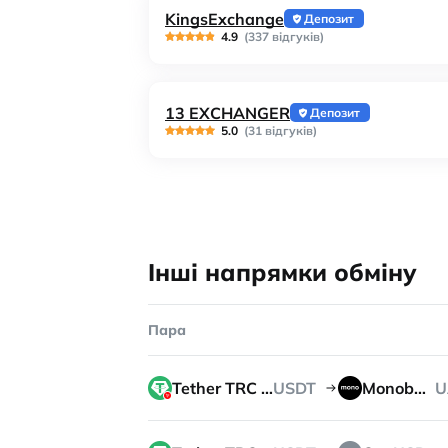
KingsExchange
Депозит
4.9
(337 відгуків)
13 EXCHANGER
Депозит
5.0
(31 відгуків)
Інші напрямки обміну
Пара
Tether TRC 20
USDT
Monobank
U