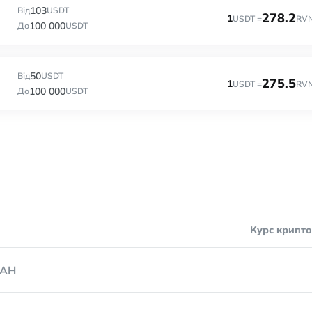
103
Від
USDT
278.2
1
USDT =
RV
100 000
До
USDT
50
Від
USDT
275.5
1
USDT =
RV
100 000
До
USDT
Курс крипт
AH