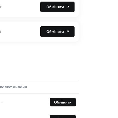
Обміняти
N
Обміняти
N
овалют онлайн
=
Обміняти