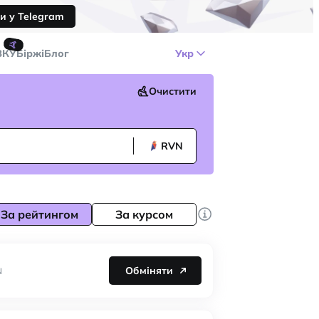
и у Telegram
🤙
ЗКУ
Біржі
Блог
Укр
Очистити
RVN
За рейтингом
За курсом
Обміняти
N