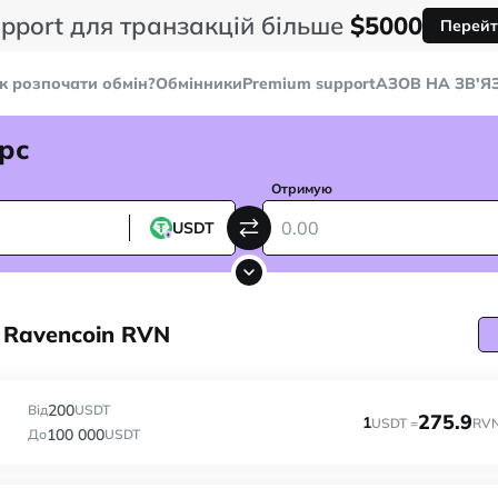
pport для транзакцій більше
$5000
Перейт
к розпочати обмін?
Обмінники
Premium support
AЗОВ НА ЗВ'Я
рс
Отримую
USDT
 Ravencoin RVN
200
Від
USDT
275.9
1
USDT =
RV
100 000
До
USDT