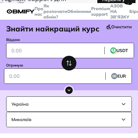
🤙
транзакцій більше
$5000
Telegram
Як
AЗОВ
Про
Premium
розпочати
Обмінники
НА
Бір
нас
support
обмін?
ЗВ'ЯЗКУ
Знайти найкращий курс
Очистити
Віддаю
USDT
Отримую
EUR
Україна
Миколаїв