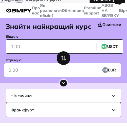
🤙
транзакцій більше
$5000
Telegram
Як
AЗОВ
Про
Premium
розпочати
Обмінники
НА
Бір
нас
support
обмін?
ЗВ'ЯЗКУ
Знайти найкращий курс
Очистити
Віддаю
USDT
Отримую
EUR
Німеччина
Франкфурт