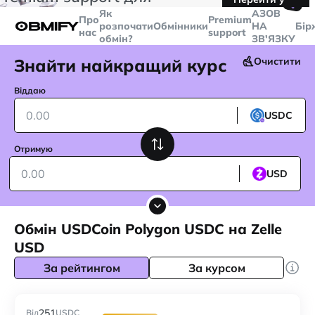
🤙
транзакцій більше
$5000
Telegram
Як
AЗОВ
Про
Premium
розпочати
Обмінники
НА
Бір
нас
support
обмін?
ЗВ'ЯЗКУ
Знайти найкращий курс
Очистити
Віддаю
USDC
Отримую
USD
Обмін USDCoin Polygon USDC на Zelle
USD
За рейтингом
За курсом
251
Від
USDC