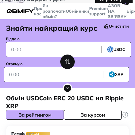
🤙
транзакцій більше
$5000
Telegram
Як
AЗОВ
Про
Premium
розпочати
Обмінники
НА
Бір
нас
support
обмін?
ЗВ'ЯЗКУ
Знайти найкращий курс
Очистити
Віддаю
USDC
Отримую
XRP
Обмін USDCoin ERC 20 USDC на Ripple
XRP
За рейтингом
За курсом
Ecash
150
Від
USDC
Gold