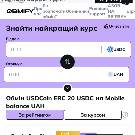
🤙
транзакцій більше
$5000
Telegram
Як
AЗОВ
Про
Premium
розпочати
Обмінники
НА
Бір
нас
support
обмін?
ЗВ'ЯЗКУ
Знайти найкращий курс
Очистити
Віддаю
USDC
Отримую
UAH
Обмін USDCoin ERC 20 USDC на Mobile
balance UAH
За рейтингом
За курсом
Gold