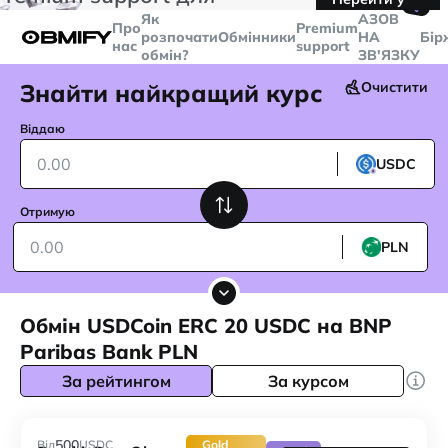
🤙
транзакцій більше
$5000
Telegram
Як
AЗОВ
Про
Premium
розпочати
Обмінники
НА
Бір
нас
support
обмін?
ЗВ'ЯЗКУ
Знайти найкращий курс
Очистити
Віддаю
USDC
Отримую
PLN
Обмін USDCoin ERC 20 USDC на BNP
Paribas Bank PLN
За рейтингом
За курсом
500
Від
USDC
Gold