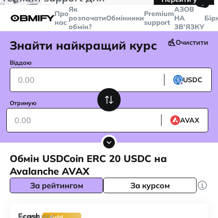
🤙
транзакцій більше
$5000
Telegram
Як
AЗОВ
Про
Premium
розпочати
Обмінники
НА
Бір
нас
support
обмін?
ЗВ'ЯЗКУ
Знайти найкращий курс
Очистити
Віддаю
USDC
Отримую
AVAX
Обмін USDCoin ERC 20 USDC на
Avalanche AVAX
За рейтингом
За курсом
Ecash
100
Від
USDC
Gold